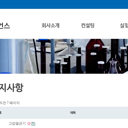
101건
7 페이지
호
제목
1
고압멸균기