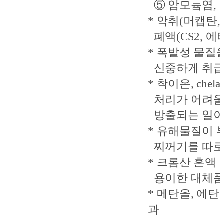
⑤ 암모늄염,
* 악취(머캡탄
폐액(CS2, 
* 폭발성 물질
신중하게 취급
* 착이온, ch
처리가 어려울
방출되는 일이
* 유해물질이 
찌꺼기를 따로
* 크롬산 혼액
용이한 대체품
* 메탄올, 에
과