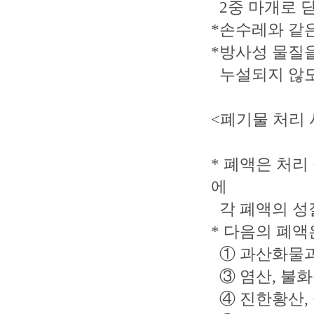
2중 마개로 
*손수레와 같
*방사성 물질
누설되지 않도
<폐기물 처리 
* 폐액은 처리
에
각 폐액의 성
* 다음의 폐
① 과산화물과
③ 염산, 불
④ 진한황산, 