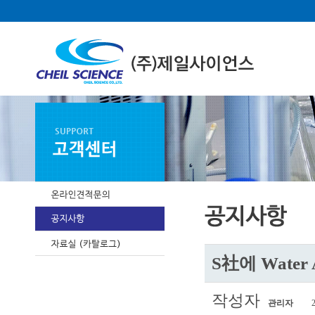
S社에 Water A
작성자
관리자